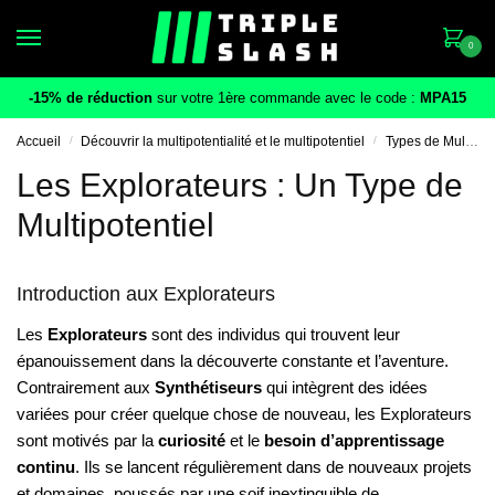
Skip
Skip
to
to
0
navigation
content
-15% de réduction
sur votre 1ère commande avec le code :
MPA15
Accueil
/
Découvrir la multipotentialité et le multipotentiel
/
Types de Multipotentiels : Découvrez Quel Type de Multipotentiel Vous Êtes
Les Explorateurs : Un Type de
Multipotentiel
Introduction aux Explorateurs
Les
Explorateurs
sont des individus qui trouvent leur
épanouissement dans la découverte constante et l’aventure.
Contrairement aux
Synthétiseurs
qui intègrent des idées
variées pour créer quelque chose de nouveau, les Explorateurs
sont motivés par la
curiosité
et le
besoin d’apprentissage
continu
. Ils se lancent régulièrement dans de nouveaux projets
et domaines, poussés par une soif inextinguible de