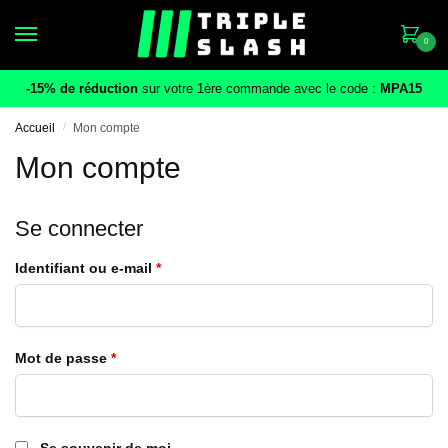
Skip
Skip
to
to
0
navigation
content
-15% de réduction
sur votre 1ère commande avec le code :
MPA15
Accueil
/
Mon compte
Mon compte
Se connecter
Obligatoire
Identifiant ou e-mail
*
Obligatoire
Mot de passe
*
Se souvenir de moi