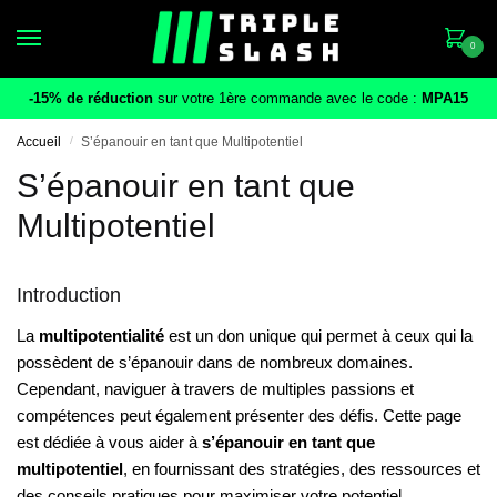
Skip
Skip
to
to
0
navigation
content
-15% de réduction
sur votre 1ère commande avec le code :
MPA15
Accueil
/
S’épanouir en tant que Multipotentiel
S’épanouir en tant que
Multipotentiel
Introduction
La
multipotentialité
est un don unique qui permet à ceux qui la
possèdent de s’épanouir dans de nombreux domaines.
Cependant, naviguer à travers de multiples passions et
compétences peut également présenter des défis. Cette page
est dédiée à vous aider à
s’épanouir en tant que
multipotentiel
, en fournissant des stratégies, des ressources et
des conseils pratiques pour maximiser votre potentiel.