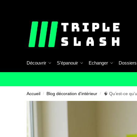
Skip
Skip
to
to
navigation
content
Découvrir
S’épanouir
Echanger
Dossiers
Accueil
/
Blog décoration d'intérieur
/
🧠 Qu’est-ce qu’u