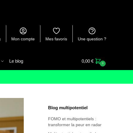
g
Mon compte
Mes favoris
Une question ?
Le blog
0,00
€
0
Blog multipotentiel
FOMO et multipotentiels :
transformer la peur en radar