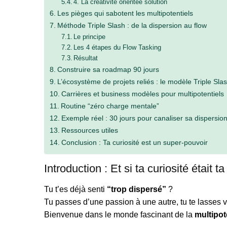
4. La créativité orientée solution
Les pièges qui sabotent les multipotentiels
Méthode Triple Slash : de la dispersion au flow
Le principe
Les 4 étapes du Flow Tasking
Résultat
Construire sa roadmap 90 jours
L’écosystème de projets reliés : le modèle Triple Sla
Carrières et business modèles pour multipotentiels
Routine “zéro charge mentale”
Exemple réel : 30 jours pour canaliser sa dispersio
Ressources utiles
Conclusion : Ta curiosité est un super-pouvoir
Introduction : Et si ta curiosité était 
Tu t’es déjà senti
“trop dispersé”
?
Tu passes d’une passion à une autre, tu te lasses vi
Bienvenue dans le monde fascinant de la
multipot