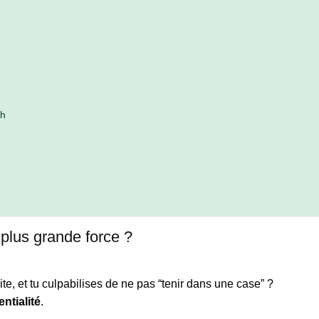
sh
n
ta plus grande force ?
te, et tu culpabilises de ne pas “tenir dans une case” ?
entialité
.