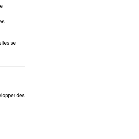
le
es
elles se
elopper des