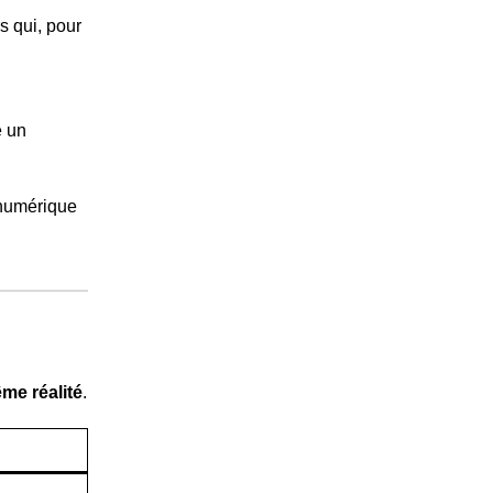
s qui, pour
e un
u numérique
me réalité
.