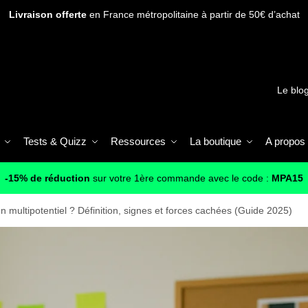
Livraison offerte
en France métropolitaine à partir de 50€ d’achat
Le blo
Tests & Quizz
Ressources
La boutique
A propos
-15% de réduction
sur votre 1ère commande avec le code :
MPA15
n multipotentiel ? Définition, signes et forces cachées (Guide 2025)