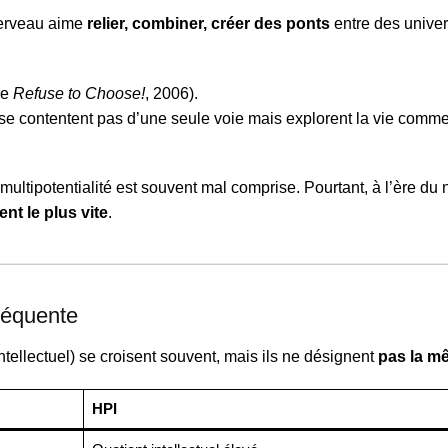
cerveau aime
relier, combiner, créer des ponts
entre des univer
re
Refuse to Choose!
, 2006).
se contentent pas d’une seule voie mais explorent la vie comm
a multipotentialité est souvent mal comprise. Pourtant, à l’ère d
nt le plus vite
.
fréquente
intellectuel) se croisent souvent, mais ils ne désignent
pas la mê
HPI