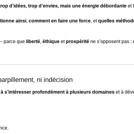
trop d’idées, trop d’envies, mais une énergie débordante
et 
tionne ainsi
,
comment en faire une force
, et
quelles méthod
 — parce que
liberté
,
éthique
et
prospérité
ne s’opposent pas : 
éparpillement, ni indécision
e à s’intéresser profondément à plusieurs domaines
et à dév
nce.