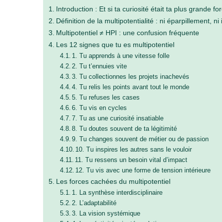
Introduction : Et si ta curiosité était ta plus grande fo
Définition de la multipotentialité : ni éparpillement, ni
Multipotentiel ≠ HPI : une confusion fréquente
Les 12 signes que tu es multipotentiel
1. Tu apprends à une vitesse folle
2. Tu t’ennuies vite
3. Tu collectionnes les projets inachevés
4. Tu relis les points avant tout le monde
5. Tu refuses les cases
6. Tu vis en cycles
7. Tu as une curiosité insatiable
8. Tu doutes souvent de ta légitimité
9. Tu changes souvent de métier ou de passion
10. Tu inspires les autres sans le vouloir
11. Tu ressens un besoin vital d’impact
12. Tu vis avec une forme de tension intérieure
Les forces cachées du multipotentiel
1. La synthèse interdisciplinaire
2. L’adaptabilité
3. La vision systémique