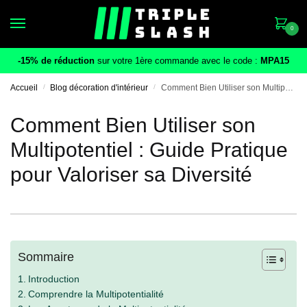
Skip
Skip
to
to
0
navigation
content
-15% de réduction
sur votre 1ère commande avec le code :
MPA15
Accueil
/
Blog décoration d'intérieur
/
Comment Bien Utiliser son Multipotentiel : Guide Pratique pour Valoriser sa Diversité
Comment Bien Utiliser son
Multipotentiel : Guide Pratique
pour Valoriser sa Diversité
Sommaire
Introduction
Comprendre la Multipotentialité