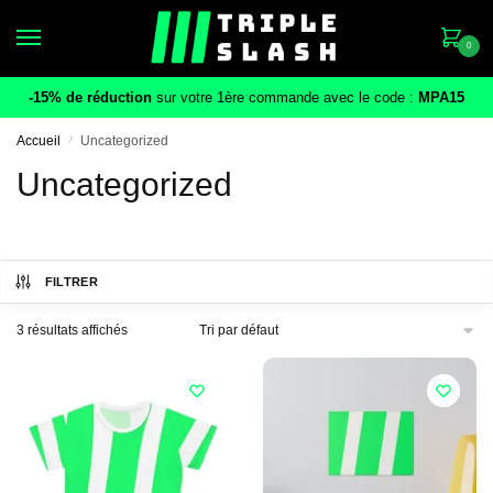
Skip
Skip
to
to
0
navigation
content
-15% de réduction
sur votre 1ère commande avec le code :
MPA15
Accueil
/
Uncategorized
Uncategorized
FILTRER
3 résultats affichés