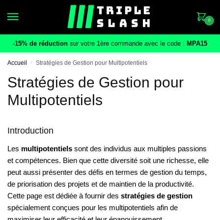
Skip
Skip
to
to
0
navigation
content
-15% de réduction
sur votre 1ère commande avec le code :
MPA15
Accueil
/
Stratégies de Gestion pour Multipotentiels
Stratégies de Gestion pour
Multipotentiels
Introduction
Les
multipotentiels
sont des individus aux multiples passions
et compétences. Bien que cette diversité soit une richesse, elle
peut aussi présenter des défis en termes de gestion du temps,
de priorisation des projets et de maintien de la productivité.
Cette page est dédiée à fournir des
stratégies de gestion
spécialement conçues pour les multipotentiels afin de
maximiser leur efficacité et leur épanouissement.