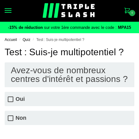
Skip
Skip
to
to
0
navigation
content
-15% de réduction
sur votre 1ère commande avec le code :
MPA15
Accueil
/
Quiz
/
Test : Suis-je multipotentiel ?
Test : Suis-je multipotentiel ?
Avez-vous de nombreux
centres d'intérêt et passions ?
Oui
Non